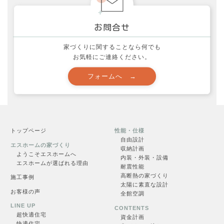
家づくりに関することなら何でも
お気軽にご連絡ください。
資料請求
トップページ
性能・仕様
申し込む →
自由設計
エスホームの家づくり
収納計画
ようこそエスホームへ
内装・外装・設備
エスホームが選ばれる理由
耐震性能
高断熱の家づくり
施工事例
太陽に素直な設計
お客様の声
全館空調
LINE UP
CONTENTS
超快適住
宅
資金計画
見学会一覧
快適住宅