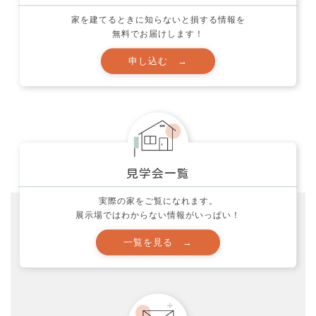
家づくり質問箱 (12)
家を建てるときに知らないと損する情報を
無料でお届けします！
応援活動とお願い (60)
映画 (10)
未分類 (32)
社長ブログ (140)
色々な事 (212)
製品レポート！ (5)
西村邸の家づくり (34)
実際の家をご覧になれます。
見学会 (11)
展示場ではわからない情報がいっぱい！
資金計画の注意点！ (13)
間取りのポイント！ (25)