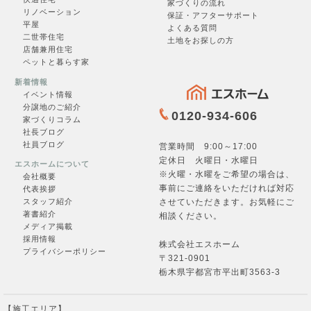
家づくりの流れ
リノベーション
保証・アフターサポート
平屋
よくある質問
二世帯住宅
土地をお探しの方
店舗兼用住宅
ペットと暮らす家
一覧を見る →
新着情報
イベント情報
分譲地のご紹介
0120-934-606
家づくりコラム
社長ブログ
社員ブログ
営業時間 9:00～17:00
定休日 火曜日・水曜日
エスホームについて
※火曜・水曜をご希望の場合は、
会社概要
事前にご連絡をいただければ対応
お問合せ
代表挨拶
させていただきます。お気軽にご
スタッフ紹介
著書紹介
相談ください。
メディア掲載
採用情報
株式会社エスホーム
プライバシーポリシー
〒321-0901
フォームへ →
栃木県宇都宮市平出町3563-3
【施工エリア】