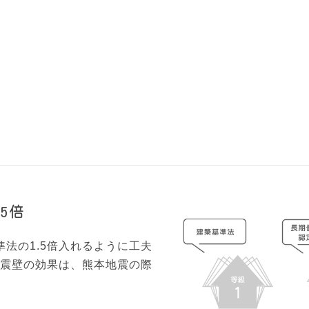
別製のワッシャー
通常よ
↓
に
シロア
↓
5倍
法の1.5倍入れるように工夫
耐震壁の効果は、熊本地震の際