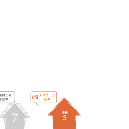
りも3～6㎝太い梁
↓
6
Point
リ対策で腐朽を防ぐ
↓