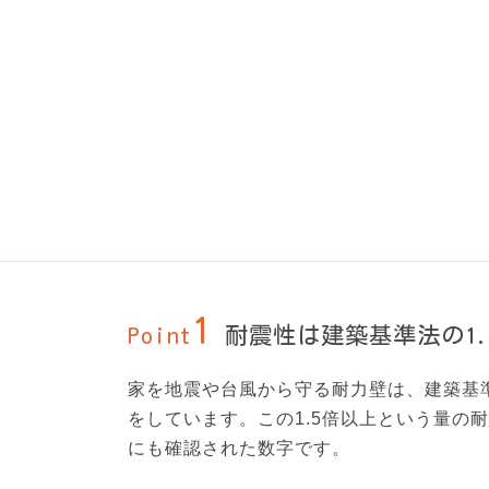
地震の揺れに耐えられる特
5
Point
基礎も頑丈
1
Point
耐震性は建築基準法の1.
家を地震や台風から守る耐力壁は、建築基準
をしています。この1.5倍以上という量の
にも確認された数字です。