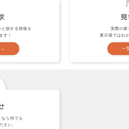
求
見
いと損する情報を
実際の家
ます！
展示場ではわ
 →
一
せ
となら何でも
ださい。