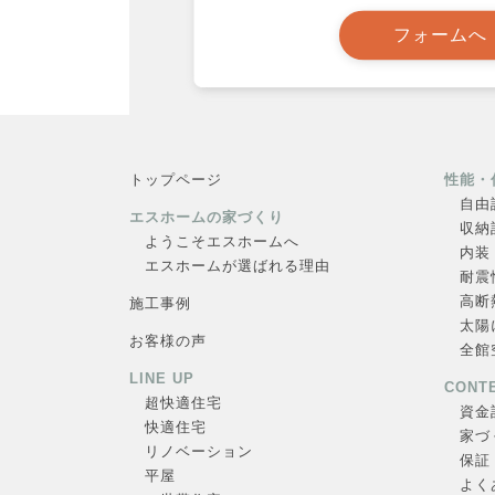
フォームへ
トップページ
性能・
自由
エスホームの家づくり
収納
ようこそエスホームへ
内装
エスホームが選ばれる理由
耐震
高断
施工事例
太陽
お客様の声
全館
LINE UP
CONT
超快適住
宅
資金
快適住宅
家づ
リノベーション
保証
平屋
よく