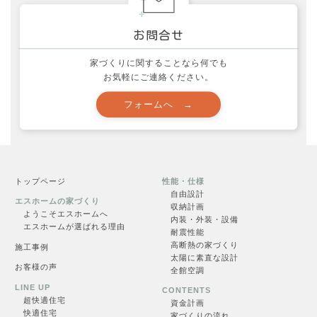
資料請求
家づくりに関することなら何でも
申し込む →
お気軽にご連絡ください。
トップページ
性能・仕様
自由設計
見学会一覧
エスホームの家づくり
収納計画
ようこそエスホームへ
内装・外装・設備
エスホームが選ばれる理由
耐震性能
高断熱の家づくり
施工事例
太陽に素直な設計
お客様の声
全館空調
一覧を見る →
LINE UP
CONTENTS
超快適住
宅
資金計画
快適住宅
家づくりの流れ