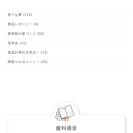
お客様の声 (1)
これが大切！お家の体験談 (9)
イエマド (10)
コラム (1)
土地探しのコツ！ (15)
子育て (22)
家づくり、知っておいて欲しい事 (48)
家づくり・実例集 (24)
家づくり質問箱 (12)
応援活動とお願い (60)
映画 (10)
未分類 (32)
社長ブログ (139)