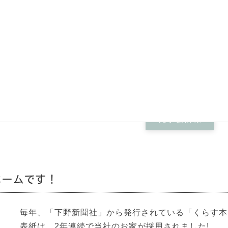
お買い求め下さい。
発行:日本建築出版社 
「本屋さんでは売り
と言う方は、当社の
プレゼントをさせて
見学会情報
ホームです！
毎年、「下野新聞社」から発行されている「くらす本
表紙は、2年連続で当社のお家が採用されました!