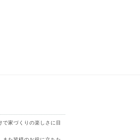
ながらお手伝いをさせてい
以前はアパレル業界などに
たお家づくりのお仕事をし
などを役に立てたいです！
家を建てました！
けで家づくりの楽しさに目
、また皆様のお役に立ちた