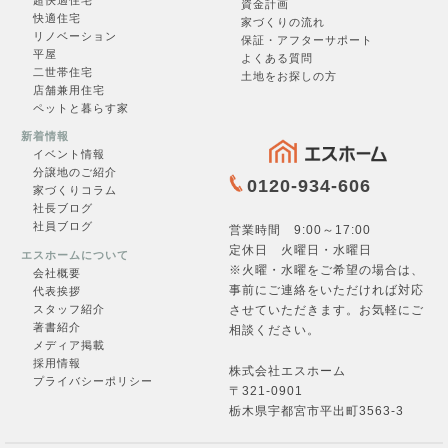
資金計画
快適住宅
家づくりの流れ
申し込む →
リノベーション
保証・アフターサポート
平屋
よくある質問
二世帯住宅
土地をお探しの方
店舗兼用住宅
ペットと暮らす家
新着情報
イベント情報
分譲地のご紹介
0120-934-606
家づくりコラム
見学会一覧
社長ブログ
社員ブログ
営業時間 9:00～17:00
定休日 火曜日・水曜日
エスホームについて
※火曜・水曜をご希望の場合は、
会社概要
事前にご連絡をいただければ対応
代表挨拶
させていただきます。お気軽にご
スタッフ紹介
一覧を見る →
著書紹介
相談ください。
メディア掲載
採用情報
株式会社エスホーム
プライバシーポリシー
〒321-0901
栃木県宇都宮市平出町3563-3