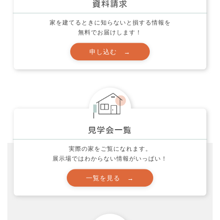
イエマド (10)
家を建てるときに知らないと損する情報を
コラム (1)
無料でお届けします！
土地探しのコツ！ (15)
子育て (22)
家づくり、知っておいて欲しい事 (48)
家づくり・実例集 (24)
家づくり質問箱 (12)
応援活動とお願い (60)
実際の家をご覧になれます。
映画 (10)
展示場ではわからない情報がいっぱい！
未分類 (32)
社長ブログ (139)
色々な事 (212)
製品レポート！ (5)