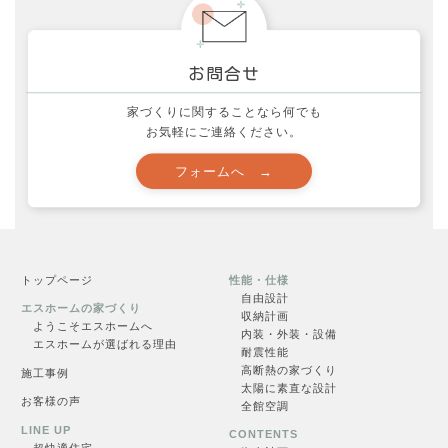
西村邸の家づくり (34)
見学会 (11)
資金計画の注意点！ (13)
家づくりに関することなら何でも
お気軽にご連絡ください。
間取りのポイント！ (25)
トップページ
性能・仕様
自由設計
エスホームの家づくり
収納計画
ようこそエスホームへ
内装・外装・設備
エスホームが選ばれる理由
耐震性能
高断熱の家づくり
施工事例
資料請求
太陽に素直な設計
お客様の声
全館空調
LINE UP
CONTENTS
超快適住
宅