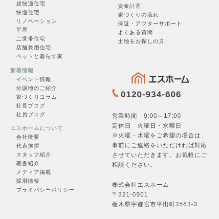
超快適住
宅
資金計画
快適住宅
家づくりの流れ
リノベーション
保証・アフターサポート
平屋
よくある質問
二世帯住宅
土地をお探しの方
一覧を見る →
店舗兼用住宅
ペットと暮らす家
新着情報
イベント情報
分譲地のご紹介
0120-934-606
家づくりコラム
社長ブログ
社員ブログ
営業時間 9:00～17:00
定休日 火曜日・水曜日
お問合せ
エスホームについて
※火曜・水曜をご希望の場合は、
会社概要
事前にご連絡をいただければ対応
代表挨拶
させていただきます。お気軽にご
スタッフ紹介
著書紹介
相談ください。
メディア掲載
フォームへ →
採用情報
株式会社エスホーム
プライバシーポリシー
〒321-0901
栃木県宇都宮市平出町3563-3