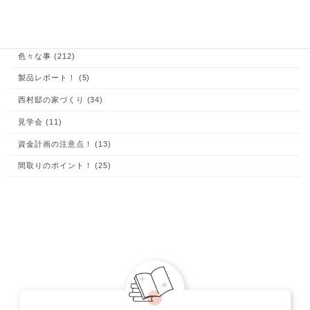
あなたも出来る！家づくり (204)
お客様の声 (1)
これが大切！お家の体験談 (9)
イエマド (10)
コラム (1)
土地探しのコツ！ (15)
子育て (22)
家づくり、知っておいて欲しい事 (48)
家づくり・実例集 (24)