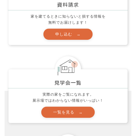
家づくり質問箱 (12)
応援活動とお願い (60)
家を建てるときに知らないと損する情報を
無料でお届けします！
映画 (10)
未分類 (32)
社長ブログ (139)
色々な事 (212)
製品レポート！ (5)
西村邸の家づくり (34)
見学会 (11)
実際の家をご覧になれます。
資金計画の注意点！ (13)
展示場ではわからない情報がいっぱい！
間取りのポイント！ (25)