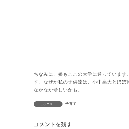
子供の教室から中庭を見ると桜が咲いてい
でしょうね。
教室では、担任の先生から親だけが説明を
いるようです。
ちなみに、娘もここの大学に通っています
す。なぜか私の子供達は、小中高大とほぼ
なかなか珍しいかも。
子育て
カテゴリー
コメントを残す