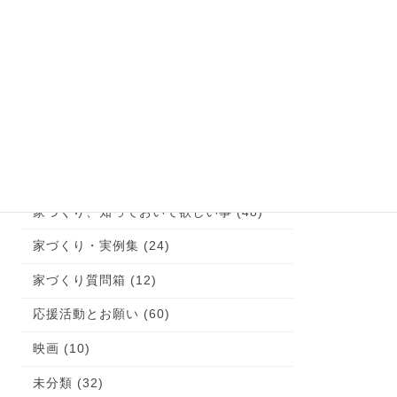
お客様の声 (1)
これが大切！お家の体験談 (9)
イエマド (10)
コラム (1)
土地探しのコツ！ (15)
子育て (22)
家づくり、知っておいて欲しい事 (48)
家づくり・実例集 (24)
家づくり質問箱 (12)
応援活動とお願い (60)
映画 (10)
未分類 (32)