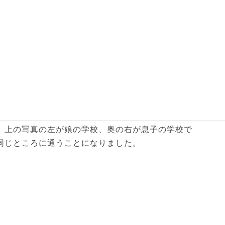
ます。晴れてくれていれば、もっとキレイに見えたの
受けました。色々と学生生活を謳歌している子供達も
。上の写真の左が娘の学校、奥の右が息子の学校で
同じところに通うことになりました。