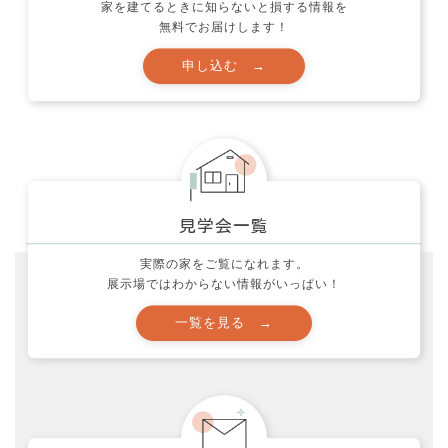
家づくり・実例集 (24)
家を建てるときに知らないと損する情報を
無料でお届けします！
家づくり質問箱 (12)
応援活動とお願い (60)
映画 (10)
未分類 (32)
社長ブログ (139)
色々な事 (212)
製品レポート！ (5)
実際の家をご覧になれます。
西村邸の家づくり (34)
展示場ではわからない情報がいっぱい！
見学会 (11)
資金計画の注意点！ (13)
間取りのポイント！ (25)