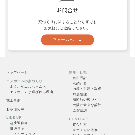
家づくりに関することなら何でも
お気軽にご連絡ください。
資料請求
トップページ
性能・仕様
自由設計
エスホームの家づくり
収納計画
申し込む →
ようこそエスホームへ
内装・外装・設備
エスホームが選ばれる理由
耐震性能
高断熱の家づくり
施工事例
太陽に素直な設計
お客様の声
全館空調
LINE UP
CONTENTS
超快適住
宅
資金計画
快適住宅
家づくりの流れ
リノベーション