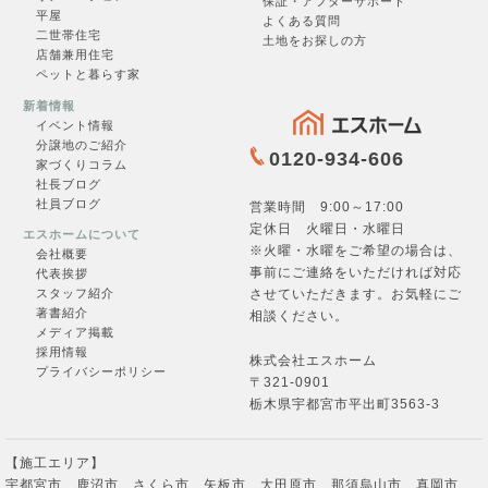
保証・アフターサポート
見学会一覧
平屋
よくある質問
二世帯住宅
土地をお探しの方
店舗兼用住宅
ペットと暮らす家
新着情報
イベント情報
一覧を見る →
分譲地のご紹介
0120-934-606
家づくりコラム
社長ブログ
社員ブログ
営業時間 9:00～17:00
定休日 火曜日・水曜日
エスホームについて
※火曜・水曜をご希望の場合は、
会社概要
事前にご連絡をいただければ対応
代表挨拶
させていただきます。お気軽にご
スタッフ紹介
お問合せ
著書紹介
相談ください。
メディア掲載
採用情報
株式会社エスホーム
プライバシーポリシー
〒321-0901
栃木県宇都宮市平出町3563-3
フォームへ →
【施工エリア】
宇都宮市、鹿沼市、さくら市、矢板市、大田原市、那須烏山市、真岡市、