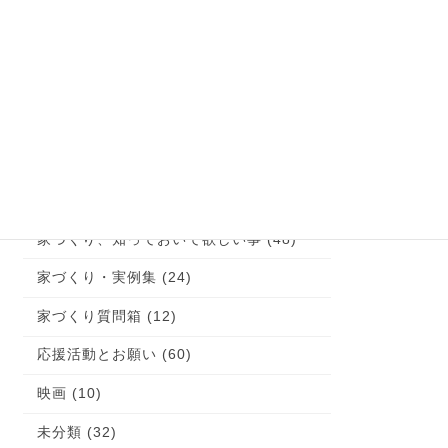
お客様の声 (1)
これが大切！お家の体験談 (9)
イエマド (10)
コラム (1)
土地探しのコツ！ (15)
子育て (22)
家づくり、知っておいて欲しい事 (48)
家づくり・実例集 (24)
家づくり質問箱 (12)
応援活動とお願い (60)
映画 (10)
未分類 (32)