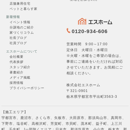
店舗兼用住宅
ペットと暮らす家
新着情報
イベント情報
分譲地のご紹介
0120-934-606
家づくりコラム
社長ブログ
社員ブログ
営業時間 9:00～17:00
定休日 火曜日・水曜日
エスホームについて
※火曜・水曜をご希望の場合は、
会社概要
事前にご連絡をいただければ対応
代表挨拶
させていただきます。お気軽にご
スタッフ紹介
著書紹介
相談ください。
メディア掲載
採用情報
株式会社エスホーム
プライバシーポリシー
〒321-0901
栃木県宇都宮市平出町3563-3
【施工エリア】
宇都宮市、鹿沼市、さくら市、矢板市、大田原市、那須烏山市、真岡市、
下野市、塩谷町、高根沢町、芳賀町、市貝町、茂木町、益子町、上三川
町、壬生町 [一部除くエリア：日光市、那須塩原市、小山市、栃木市、那