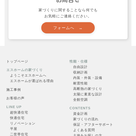
家づくりに関することなら何でも
お気軽にご連絡ください。
お問合せ
トップページ
性能・仕様
フォームへ →
自由設計
エスホームの家づくり
収納計画
ようこそエスホームへ
内装・外装・設備
エスホームが選ばれる理由
耐震性能
高断熱の家づくり
施工事例
太陽に素直な設計
お客様の声
全館空調
LINE UP
CONTENTS
超快適住
宅
資金計画
快適住宅
家づくりの流れ
リノベーション
保証・アフターサポート
平屋
よくある質問
二世帯住宅
土地をお探しの方