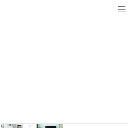
宇都宮市で注文住宅を建てる工務店「エスホーム」
コ
ナ
トップページ
Works
吹き抜け
ン
ビ
テ
ゲ
ン
ー
Works
ツ
シ
へ
ョ
ス
ン
キ
に
施工事例
ッ
移
プ
動
吹き抜け