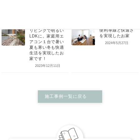
せることでアクセントをつけた。1階リビングと2階子ども部屋の窓の
幅を揃えることで外観の調和をもたらしている。
こちらは、男の子の部屋という想定だが、大きくなった時にど
の部屋を使うか決められるように同じくクローゼットを設けて
いる。窓の外には布団干し用のバーを設置して布団など大きい
次の記事
前の記事
物が干せるようになっている。
2024年5月27日
2023年12月11日
施工事例一覧に戻る