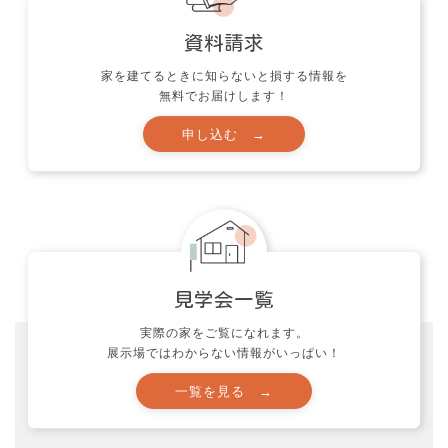
家を建てるときに知らないと損する情報を
無料でお届けします！
安心の家づく
北側道路でも２階
便利導線と快
リビングで明るい
を実現したお
LDKに。家庭用エ
アコン１台で暑い
夏も寒い冬も快適
生活を実現したお
家です！
実際の家をご覧になれます。
展示場ではわからない情報がいっぱい！