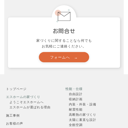
資料請求
家づくりに関することなら何でも
お気軽にご連絡ください。
申し込む →
トップページ
性能・仕様
自由設計
エスホームの家づくり
収納計画
ようこそエスホームへ
内装・外装・設備
エスホームが選ばれる理由
耐震性能
高断熱の家づくり
施工事例
見学会一覧
太陽に素直な設計
お客様の声
全館空調