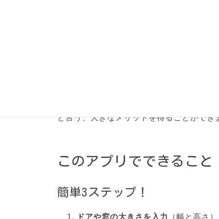
階段や吹抜けを通って、
1階の涼しい空気
ことが大切です。
これらを知ることで、
ちょうど良い大きさの空調機器
を選べ
無駄な電気代
をかけずに済む
本当に快適な家
を作れる
と言う、大きなメリットを得ることができ
このアプリでできること
簡単3ステップ！
ドアや窓の大きさを入力
（幅と高さ）