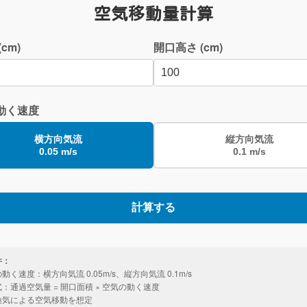
空気移動量計算
cm)
開口高さ (cm)
動く速度
横方向気流
縦方向気流
0.05 m/s
0.1 m/s
計算する
件：
動く速度：横方向気流 0.05m/s、縦方向気流 0.1m/s
：通過空気量 = 開口面積 × 空気の動く速度
換気による空気移動を想定