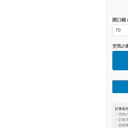
開口幅 (
空気の
計算条
・空気の
・計算式
・自然