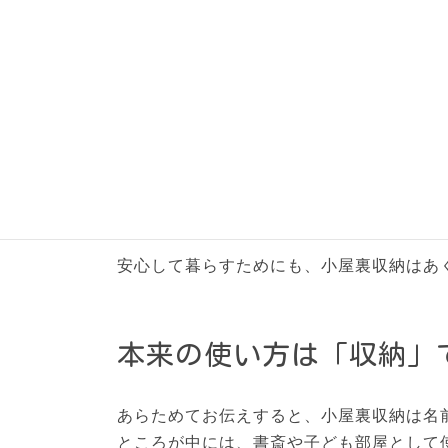
ちょっとした物の出し入れなら問題ありま
この制限には、「ここを居室として使わな
実際、もしもこの空間を寝室のように使っ
火事や災害のとき、助けに行くのが難しく
たとえば3階建ての家では、万が一の火災
そうした義務はありません。
安心して暮らすためにも、小屋裏収納はあ
本来の使い方は「収納」
あらためてお伝えすると、小屋裏収納は名
ところが中には、書斎や子ども部屋として