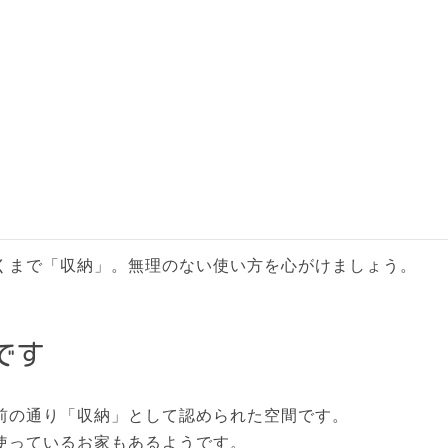
せんが、長時間過ごすのは難しい空間です。
いでくださいね」という意味も込められています。
ていたとしたら――
、非常に危険です。
時に備えて「突入口（とつにゅうこう）」の設置が義務付け
くまで「収納」。無理のない使い方を心がけましょう。
です
前の通り「収納」として認められた空間です。
使っているお家もあるようです。