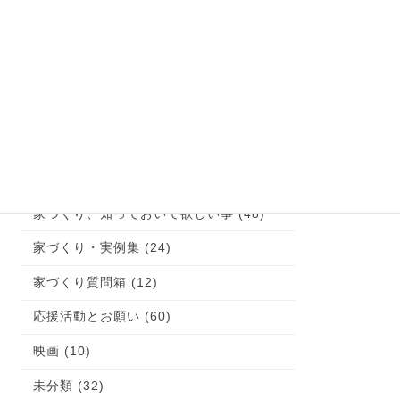
お客様の声 (1)
これが大切！お家の体験談 (9)
イエマド (10)
コラム (1)
土地探しのコツ！ (15)
子育て (22)
家づくり、知っておいて欲しい事 (48)
家づくり・実例集 (24)
家づくり質問箱 (12)
応援活動とお願い (60)
映画 (10)
未分類 (32)