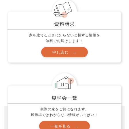
家づくり・実例集 (24)
家づくり質問箱 (12)
応援活動とお願い (60)
映画 (10)
家を建てるときに知らないと損する情報を
無料でお届けします！
未分類 (32)
社長ブログ (140)
色々な事 (212)
製品レポート！ (5)
西村邸の家づくり (34)
見学会 (11)
資金計画の注意点！ (13)
実際の家をご覧になれます。
間取りのポイント！ (25)
展示場ではわからない情報がいっぱい！