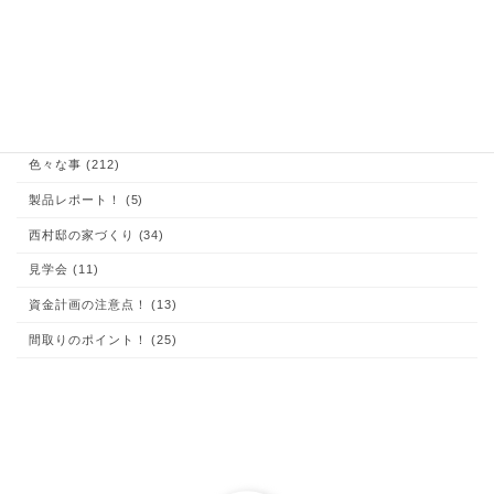
あなたも出来る！家づくり (204)
お客様の声 (1)
これが大切！お家の体験談 (9)
イエマド (10)
コラム (1)
土地探しのコツ！ (15)
子育て (22)
家づくり、知っておいて欲しい事 (48)