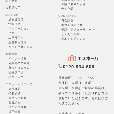
施工事例
太陽に素直な設計
見学会一覧
お客様の声
全館空調
LINE UP
CONTENTS
超快適住
宅
資金計画
快適住宅
家づくりの流れ
リノベーション
保証・アフターサポート
一覧を見る →
平屋
よくある質問
二世帯住宅
土地をお探しの方
店舗兼用住宅
ペットと暮らす家
新着情報
イベント情報
分譲地のご紹介
0120-934-606
家づくりコラム
社長ブログ
お問合せ
社員ブログ
営業時間 9:00～17:00
定休日 火曜日・水曜日
エスホームについて
※火曜・水曜をご希望の場合は、
会社概要
事前にご連絡をいただければ対応
代表挨拶
させていただきます。お気軽にご
スタッフ紹介
著書紹介
フォームへ →
相談ください。
メディア掲載
採用情報
株式会社エスホーム