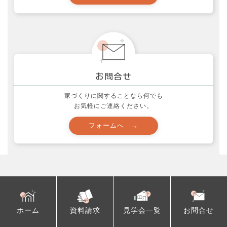
イエマド (10)
コラム (1)
土地探しのコツ！ (15)
子育て (22)
家づくり、知っておいて欲しい事 (48)
家づくりに関することなら何でも
家づくり・実例集 (24)
お気軽にご連絡ください。
家づくり質問箱 (12)
応援活動とお願い (60)
映画 (10)
未分類 (32)
トップページ
性能・仕様
社長ブログ (139)
自由設計
エスホームの家づくり
収納計画
色々な事 (212)
ようこそエスホームへ
内装・外装・設備
ホーム
資料請求
見学会一覧
お問合せ
エスホームが選ばれる理由
耐震性能
製品レポート！ (5)
高断熱の家づくり