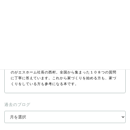
『幸せ家づくり108つのヒント』
人気の住宅情報誌「イエマド」の質問コーナーを担当していた
のがエスホーム社長の西村。全国から集まった１０８つの質問
に丁寧に答えています。これから家づくりを始める方も、家づ
くりをしている方も参考になる本です。
過去のブログ
ア
ー
カ
イ