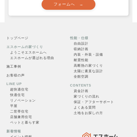
見学会一覧
トップページ
性能・仕様
自由設計
エスホームの家づくり
収納計画
一覧を見る →
ようこそエスホームへ
内装・外装・設備
エスホームが選ばれる理由
耐震性能
高断熱の家づくり
施工事例
太陽に素直な設計
お客様の声
全館空調
LINE UP
CONTENTS
超快適住
宅
資金計画
快適住宅
家づくりの流れ
リノベーション
保証・アフターサポート
お問合せ
平屋
よくある質問
二世帯住宅
土地をお探しの方
店舗兼用住宅
ペットと暮らす家
新着情報
フォームへ →
イベント情報