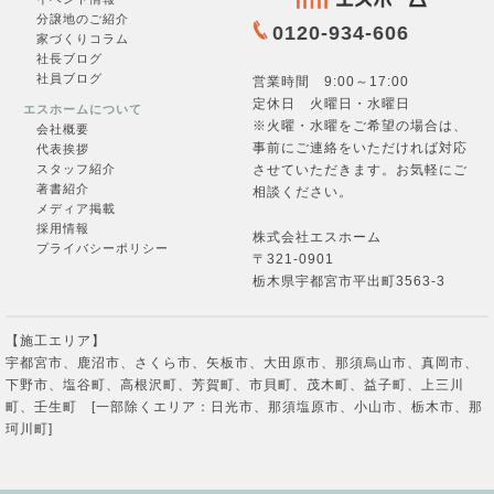
分譲地のご紹介
0120-934-606
家づくりコラム
社長ブログ
社員ブログ
営業時間 9:00～17:00
定休日 火曜日・水曜日
エスホームについて
※火曜・水曜をご希望の場合は、
会社概要
事前にご連絡をいただければ対応
代表挨拶
させていただきます。お気軽にご
スタッフ紹介
著書紹介
相談ください。
メディア掲載
採用情報
株式会社エスホーム
プライバシーポリシー
〒321-0901
栃木県宇都宮市平出町3563-3
【施工エリア】
宇都宮市、鹿沼市、さくら市、矢板市、大田原市、那須烏山市、真岡市、
下野市、塩谷町、高根沢町、芳賀町、市貝町、茂木町、益子町、上三川
町、壬生町 [一部除くエリア：日光市、那須塩原市、小山市、栃木市、那
珂川町]