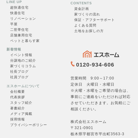
LINE UP
CONTENTS
超快適住
宅
資金計画
快適住宅
家づくりの流れ
リノベーション
保証・アフターサポート
平屋
よくある質問
お問合せ
二世帯住宅
土地をお探しの方
店舗兼用住宅
ペットと暮らす家
新着情報
イベント情報
フォームへ →
分譲地のご紹介
0120-934-606
家づくりコラム
社長ブログ
社員ブログ
営業時間 9:00～17:00
定休日 火曜日・水曜日
エスホームについて
※火曜・水曜をご希望の場合は、
会社概要
事前にご連絡をいただければ対応
代表挨拶
させていただきます。お気軽にご
スタッフ紹介
著書紹介
相談ください。
メディア掲載
採用情報
株式会社エスホーム
プライバシーポリシー
〒321-0901
栃木県宇都宮市平出町3563-3