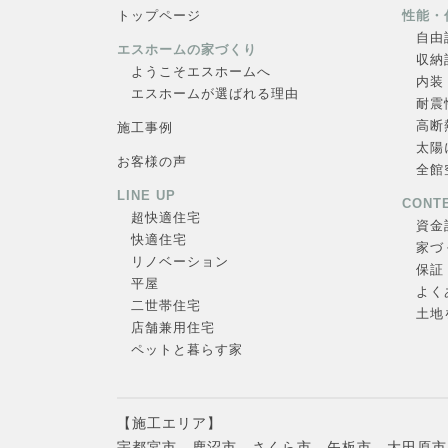
トップページ
性能・
自由
エスホームの家づくり
収納
ようこそエスホームへ
内装
エスホームが選ばれる理由
耐震
高断
施工事例
太陽
お客様の声
全館
LINE UP
CONT
超快適住
宅
資金
快適住宅
家づ
リノベーション
保証
平屋
よく
二世帯住宅
土地
店舗兼用住宅
ペットと暮らす家
【施工エリア】
宇都宮市、鹿沼市、さくら市、矢板市、大田原市