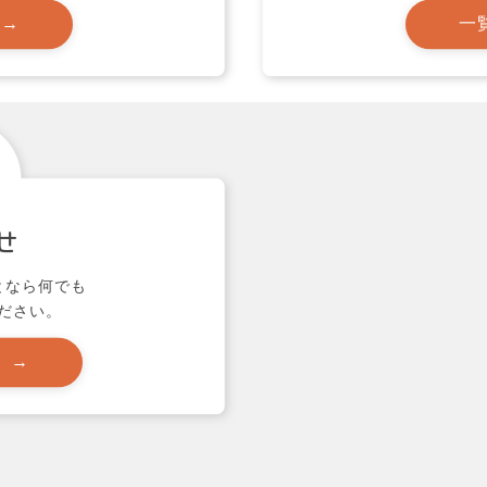
 →
一
せ
となら何でも
ださい。
 →