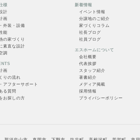
仕様
新着情報
設計
イベント情報
計画
分譲地のご紹介
・外装・設備
家づくりコラム
性能
社長ブログ
熱の家づくり
社員ブログ
に素直な設計
エスホームについて
空調
会社概要
ENTS
代表挨拶
計画
スタッフ紹介
くりの流れ
著書紹介
・アフターサポート
メディア掲載
ある質問
採用情報
をお探しの方
プライバシーポリシー
、那須烏山市、真岡市、下野市、塩谷町、高根沢町、芳賀町、市貝