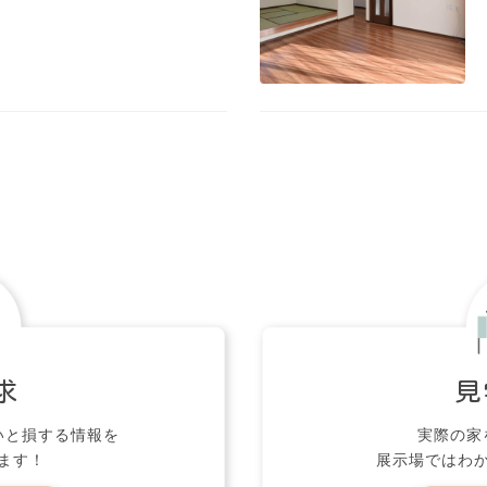
求
見
いと損する情報を
実際の家
ます！
展示場ではわ