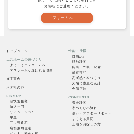
家づくりに関することなら何でも
お気軽にご連絡ください。
申し込む →
トップページ
性能・仕様
自由設計
エスホームの家づくり
収納計画
ようこそエスホームへ
内装・外装・設備
見学会一覧
エスホームが選ばれる理由
耐震性能
高断熱の家づくり
施工事例
太陽に素直な設計
お客様の声
全館空調
LINE UP
CONTENTS
一覧を見る →
超快適住
宅
資金計画
快適住宅
家づくりの流れ
リノベーション
保証・アフターサポート
平屋
よくある質問
二世帯住宅
土地をお探しの方
店舗兼用住宅
ペットと暮らす家