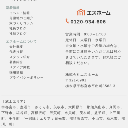
新着情報
イベント情報
お問合せ
分譲地のご紹介
0120-934-606
家づくりコラム
社長ブログ
社員ブログ
営業時間 9:00～17:00
定休日 火曜日・水曜日
エスホームについて
※火曜・水曜をご希望の場合は、
フォームへ →
会社概要
事前にご連絡をいただければ対応
代表挨拶
させていただきます。お気軽にご
スタッフ紹介
著書紹介
相談ください。
メディア掲載
採用情報
株式会社エスホーム
プライバシーポリシー
〒321-0901
栃木県宇都宮市平出町3563-3
【施工エリア】
宇都宮市、鹿沼市、さくら市、矢板市、大田原市、那須烏山市、真岡市、
下野市、塩谷町、高根沢町、芳賀町、市貝町、茂木町、益子町、上三川
町、壬生町 [一部除くエリア：日光市、那須塩原市、小山市、栃木市、那
珂川町]