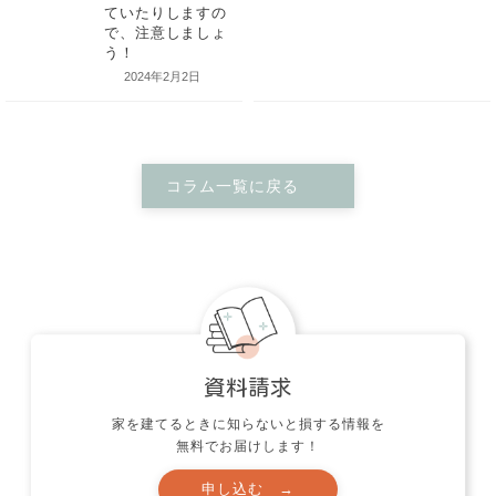
2024年2月2日
コラム一覧に戻る
山邑家別邸 
令和６年の税制改
家を建てるときに知らないと損する情報を
コウ迎賓館に
正が発表されてい
無料でお届けします！
てきました！
ます。今年は無く
なると言われてい